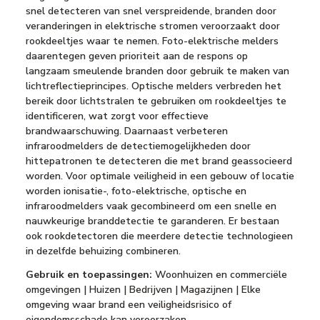
snel detecteren van snel verspreidende, branden door
veranderingen in elektrische stromen veroorzaakt door
rookdeeltjes waar te nemen. Foto-elektrische melders
daarentegen geven prioriteit aan de respons op
langzaam smeulende branden door gebruik te maken van
lichtreflectieprincipes. Optische melders verbreden het
bereik door lichtstralen te gebruiken om rookdeeltjes te
identificeren, wat zorgt voor effectieve
brandwaarschuwing. Daarnaast verbeteren
infraroodmelders de detectiemogelijkheden door
hittepatronen te detecteren die met brand geassocieerd
worden. Voor optimale veiligheid in een gebouw of locatie
worden ionisatie-, foto-elektrische, optische en
infraroodmelders vaak gecombineerd om een snelle en
nauwkeurige branddetectie te garanderen. Er bestaan
ook rookdetectoren die meerdere detectie technologieen
in dezelfde behuizing combineren.
Gebruik en toepassingen:
Woonhuizen en commerciële
omgevingen | Huizen | Bedrijven | Magazijnen | Elke
omgeving waar brand een veiligheidsrisico of
eigendomsschade kan veroorzaken