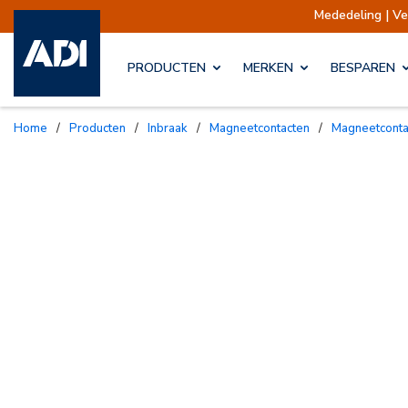
Mededeling | Verzen
PRODUCTEN
MERKEN
BESPAREN
Home
/
Producten
/
Inbraak
/
Magneetcontacten
/
Magneetcont