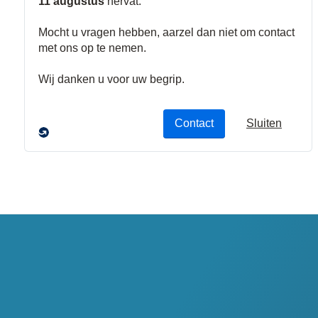
Magneetconta
Paniekknoppe
cten
n