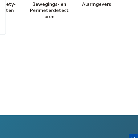
Safety-
Bewegings- en
Alarmgevers
araten
Perimeterdetect
oren