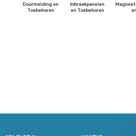
Doormelding en
Inbraakpanelen
Magneet
Toebehoren
en Toebehoren
e