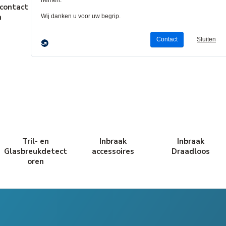
contact
Behuizingen en
Omgevingssens
Life 
n
Montageapparat
oren
app
uur
Tril- en
Inbraak
Inbraak
Glasbreukdetect
accessoires
Draadloos
oren