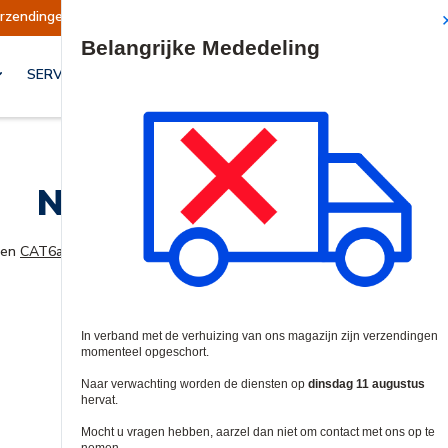
erzendingen opgeschort
Verzendingen worden o
Site Search
SERVICES & OPLOSSINGEN
Netwerk Patchkabels
en
CAT6a-
netwerkpatchkabelbehoeften. We hebben de beste merken te