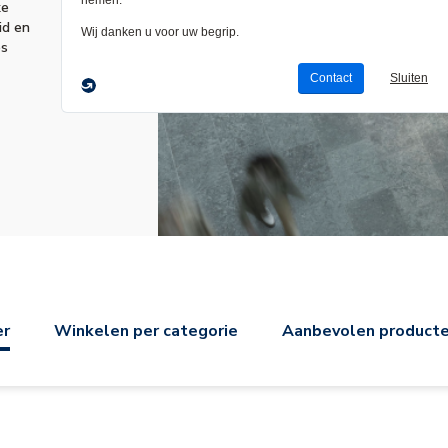
ke
id en
es
er
Winkelen per categorie
Aanbevolen product