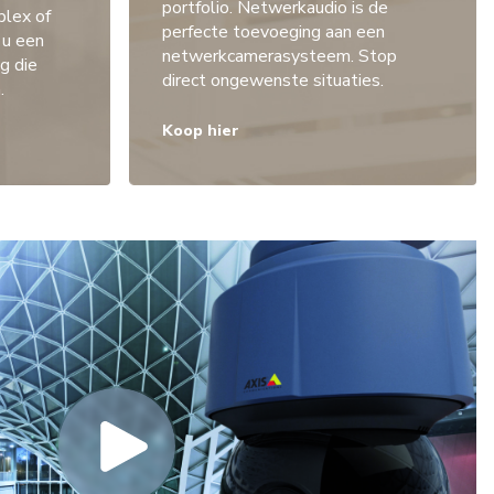
portfolio. Netwerkaudio is de
plex of
perfecte toevoeging aan een
 u een
netwerkcamerasysteem. Stop
g die
direct ongewenste situaties.
.
Koop hier