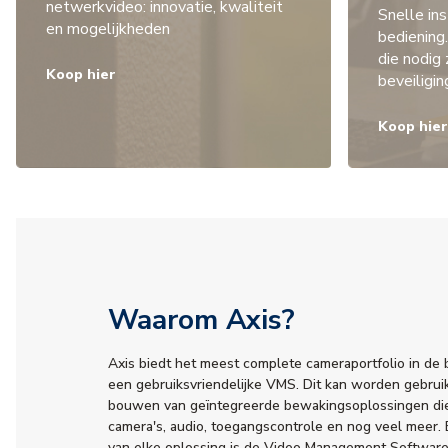
netwerkvideo: innovatie, kwaliteit
Snelle ins
en mogelijkheden
bediening
die nodig 
Koop hier
beveiligi
Koop hie
Waarom Axis?
Axis biedt het meest complete cameraportfolio in de
een gebruiksvriendelijke VMS. Dit kan worden gebruik
bouwen van geïntegreerde bewakingsoplossingen die
camera's, audio, toegangscontrole en nog veel meer.
van elke oplossing is de Video Management Software 