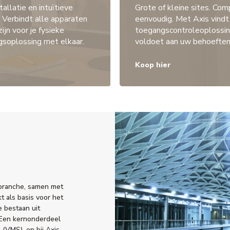
tallatie en intuïtieve
Grote of kleine sites. Com
. Verbindt alle apparaten
eenvoudig. Met Axis vindt
zijn voor je fysieke
toegangscontroleoplossin
ngsoplossing met elkaar.
voldoet aan uw behoeften
r
Koop hier
 branche, samen met
t als basis voor het
 bestaan uit
 Een kernonderdeel
(VMS), en bij Axis