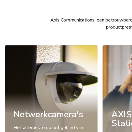
Axis Communications, een betrouwbare l
productprest
Netwerkcamera's
AXIS
Stat
Het allerbeste op het gebied van