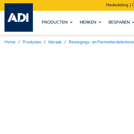
Mededeling | Ons magazijn verhuist:
PRODUCTEN
MERKEN
BESPAREN
Home
/
Producten
/
Inbraak
/
Bewegings- en Perimeterdetectore