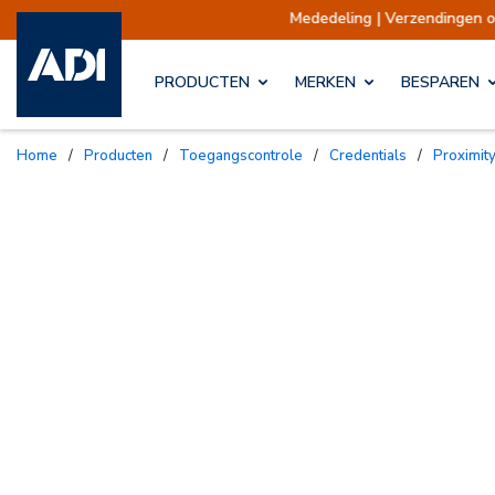
Mededeling | Verzendingen opgeschort
Verzen
PRODUCTEN
MERKEN
BESPAREN
Home
/
Producten
/
Toegangscontrole
/
Credentials
/
Proximit