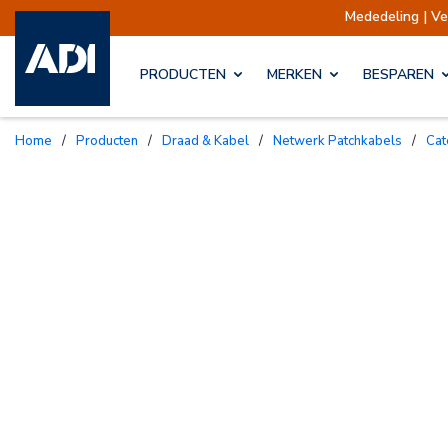
Mededeling | Verzendingen o
PRODUCTEN
MERKEN
BESPAREN
Home
/
Producten
/
Draad & Kabel
/
Netwerk Patchkabels
/
Ca