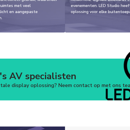
ruimtes met veel
evenementen. LED Studio heef
licht en aangepaste
oplossing voor elke buitentoep
n.
s AV specialisten
gitale display oplossing? Neem contact op met ons te