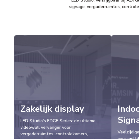
LED Studio, verkrijgbaar bij ADI G
signage, vergaderruimtes, control
Zakelijk display
Indoo
Sign
LED Studio's EDGE Series: de ultieme
videowall vervanger voor
Veelzijdig
vergaderruimtes, controlekamers,
voor multi