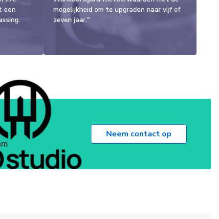
t een
mogelijkheid om te upgraden naar vijf of
assing.
zeven jaar."
Neem contact op
am