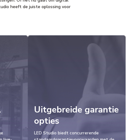
ossingen. Of het nu gaat om digital
dio heeft de juiste oplossing voor
l
Uitgebreide garantie
opties
ge
LED Studio biedt concurrerende
n live-
standaardgarantievoorwaarden met de