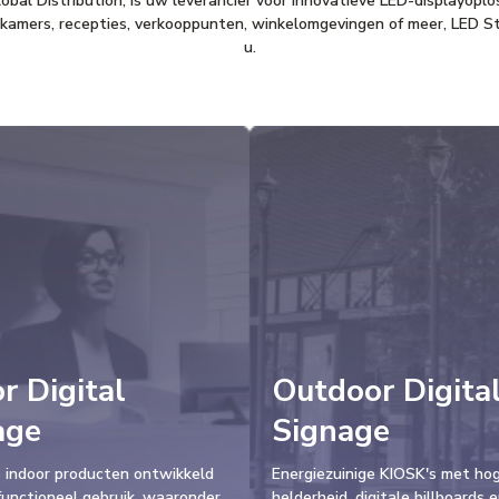
lobal Distribution, is uw leverancier voor innovatieve LED-displayopl
ekamers, recepties, verkooppunten, winkelomgevingen of meer, LED Stu
u.
r Digital
Outdoor Digita
age
Signage
e indoor producten ontwikkeld
Energiezuinige KIOSK's met ho
functioneel gebruik, waaronder
helderheid, digitale billboards e