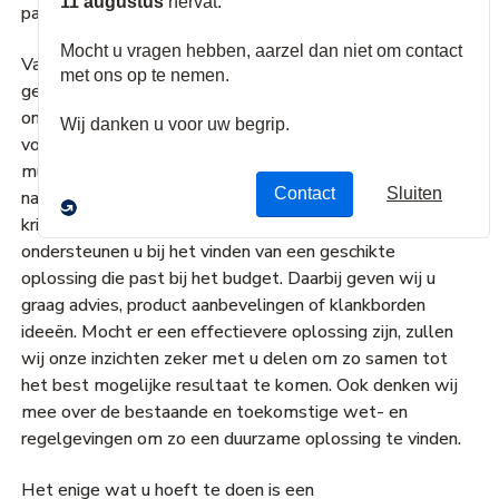
passende offerte.
Van een eenvoudig systeem tot complexe
geïntegreerde oplossingen, de experts van ADI
ondersteunen u graag bij het systeemontwerp voor uw
volgende project. Hierbij profiteerd u van de
multidisciplinaire ervaring van het team. Wij werken
nauw met u samen om een gedetailleerd inzicht te
krijgen in de vereisten en verwachtingen van uw klant en
ondersteunen u bij het vinden van een geschikte
oplossing die past bij het budget. Daarbij geven wij u
graag advies, product aanbevelingen of klankborden
ideeën. Mocht er een effectievere oplossing zijn, zullen
wij onze inzichten zeker met u delen om zo samen tot
het best mogelijke resultaat te komen. Ook denken wij
mee over de bestaande en toekomstige wet- en
regelgevingen om zo een duurzame oplossing te vinden.
Het enige wat u hoeft te doen is een