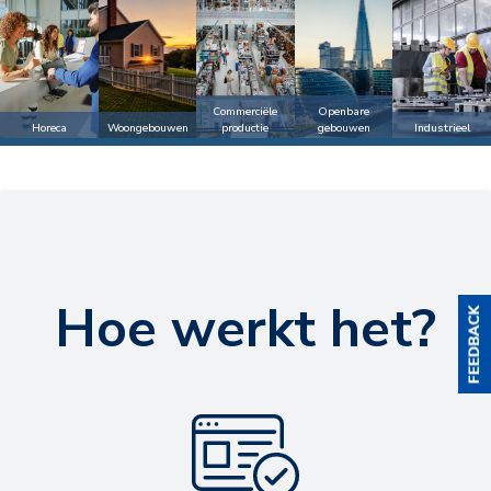
Commerciële
Openbare
Horeca
productie
Industrieel
Woongebouwen
gebouwen
Hoe werkt het?