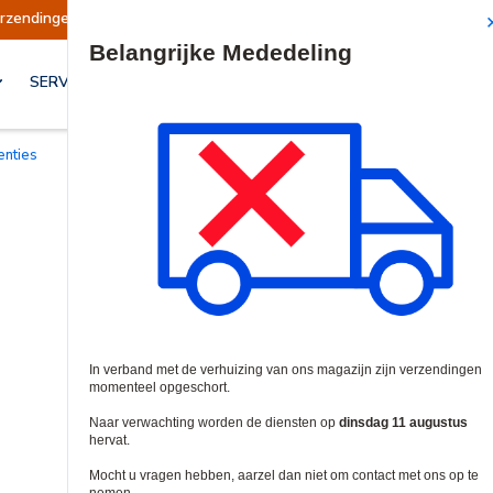
gen opgeschort
Verzendingen worden op dinsd
Site Search
SERVICES & OPLOSSINGEN
centies