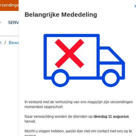
gen opgeschort
Verzendingen worden op dinsda
Site Search
SERVICES & OPLOSSINGEN
n
/
Bewegingsdetectoren