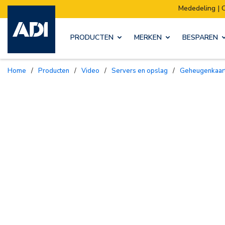
Mededeling | Ons magazijn verhuist:
PRODUCTEN
MERKEN
BESPAREN
Home
/
Producten
/
Video
/
Servers en opslag
/
Geheugenkaar