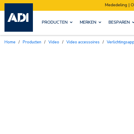
Mededeling | Ons magazijn verhuist:
PRODUCTEN
MERKEN
BESPAREN
Home
/
Producten
/
Video
/
Video accessoires
/
Verlichtingsap