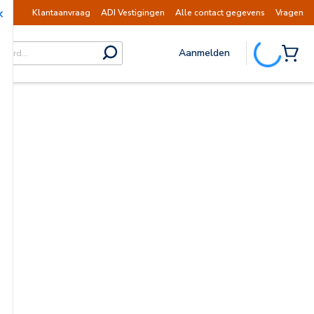
tus hervat.
Mededeling | Verzendingen opges
Klantaanvraag
ADI Vestigingen
Alle contact gegevens
Vragen
Aanmelden
submit search
{0} I