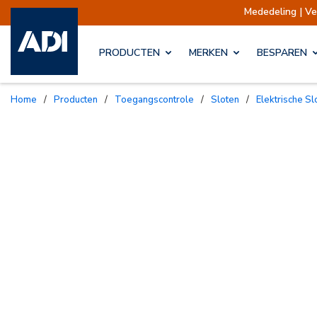
Mededeling | Verzendingen opgesc
PRODUCTEN
MERKEN
BESPAREN
Home
/
Producten
/
Toegangscontrole
/
Sloten
/
Elektrische S