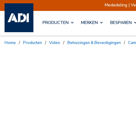
Mededeling | Verzendingen opgescho
PRODUCTEN
MERKEN
BESPAREN
Home
/
Producten
/
Video
/
Behuizingen & Bevestigingen
/
Ca