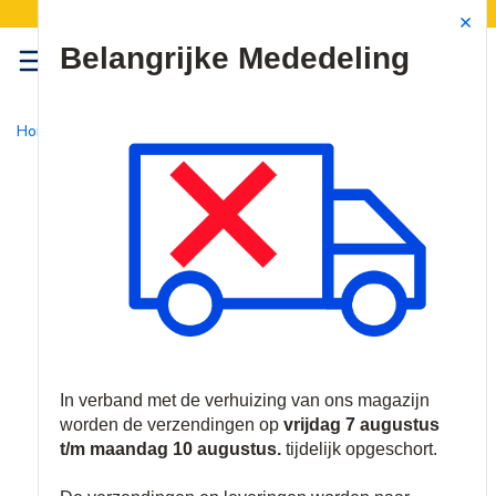
Verzendingen worden van 7 t/m 10 augustus opgeschort.
Site Search
{0
menu
Home
/
Producten
/
Video
/
IP Camera's
/
Dome Camera's