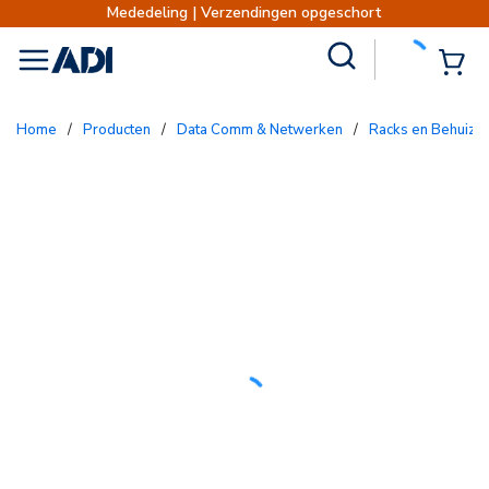
Mededeling | Verzendingen opgeschort
Site Search
{0
menu
Home
/
Producten
/
Data Comm & Netwerken
/
Racks en Behuizi