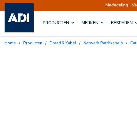
Mededeling | Verzendingen opges
PRODUCTEN
MERKEN
BESPAREN
Home
/
Producten
/
Draad & Kabel
/
Netwerk Patchkabels
/
Ca