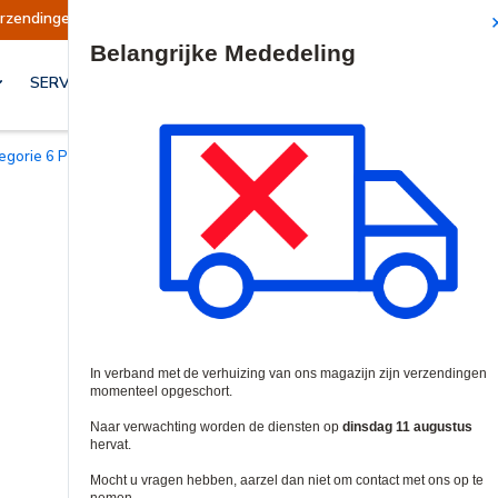
chort
Verzendingen worden op dinsdag 11 augu
Site Search
SERVICES & OPLOSSINGEN
tegorie 6 Patchkabels