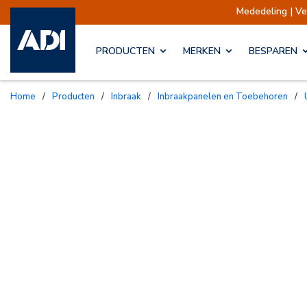
Mededeling | Verzendingen
PRODUCTEN
MERKEN
BESPAREN
Home
/
Producten
/
Inbraak
/
Inbraakpanelen en Toebehoren
/