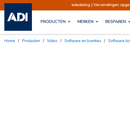
ling | Verzendingen opgeschort
Verzendingen 
PRODUCTEN
MERKEN
BESPAREN
Home
/
Producten
/
Video
/
Software en licenties
/
Software li