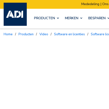
Mededeling | Ons magazijn verhuist:
Verz
PRODUCTEN
MERKEN
BESPAREN
Home
/
Producten
/
Video
/
Software en licenties
/
Software li