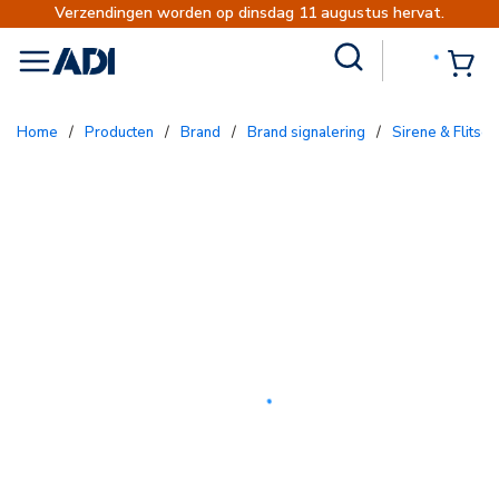
Verzendingen worden op dinsdag 11 augustus hervat.
Site Search
{0
menu
Home
/
Producten
/
Brand
/
Brand signalering
/
Sirene & Flitser