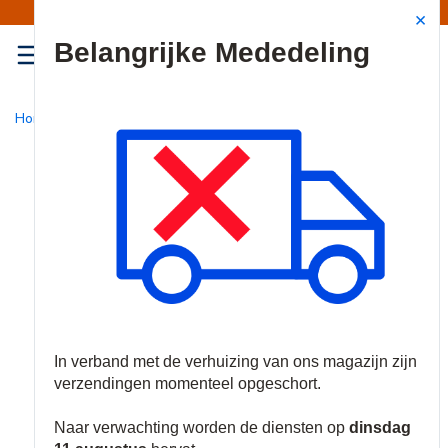
Mededeling | Verzendingen opgeschort
Site Search
{0
menu
Home
/
Nieuw