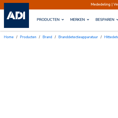
Mededeling | Verzendingen o
PRODUCTEN
MERKEN
BESPAREN
Home
/
Producten
/
Brand
/
Branddetectieapparatuur
/
Hittede