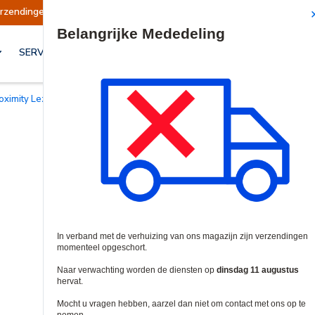
ndingen opgeschort
Verzendingen worden op di
Site Search
SERVICES & OPLOSSINGEN
roximity Lezer