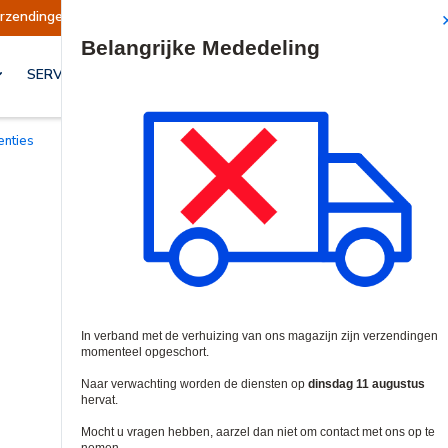
hort
Verzendingen worden op dinsdag 11 augus
Site Search
SERVICES & OPLOSSINGEN
centies