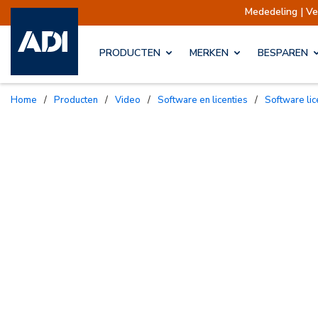
Mededeling | Verzendingen opgesc
PRODUCTEN
MERKEN
BESPAREN
Home
/
Producten
/
Video
/
Software en licenties
/
Software li