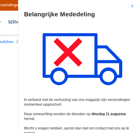
gen opgeschort
Verzendingen worden op dinsd
Site Search
SERVICES & OPLOSSINGEN
Switches
/
Netwerk Switches