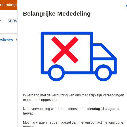
chort
Verzendingen worden op dinsdag 11 augu
Site Search
SERVICES & OPLOSSINGEN
Switches
/
Netwerk Switches