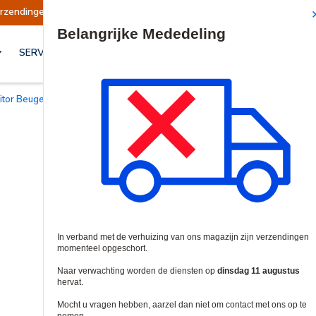
gen opgeschort
Verzendingen worden op dinsda
Site Search
SERVICES & OPLOSSINGEN
nitor Beugels