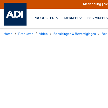
Mededeling | Verzendingen opg
PRODUCTEN
MERKEN
BESPAREN
Home
/
Producten
/
Video
/
Behuizingen & Bevestigingen
/
Be