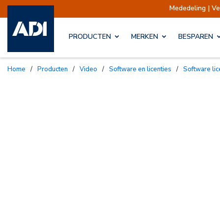
Mededeling | Verzendingen opgescho
PRODUCTEN
MERKEN
BESPAREN
Home
/
Producten
/
Video
/
Software en licenties
/
Software li