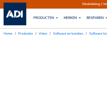
Mededeling | Verzendingen opge
PRODUCTEN
MERKEN
BESPAREN
Home
/
Producten
/
Video
/
Software en licenties
/
Software li