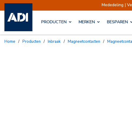
Mededeling | Verze
PRODUCTEN
MERKEN
BESPAREN
Home
/
Producten
/
Inbraak
/
Magneetcontacten
/
Magneetcont