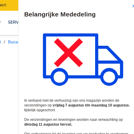
orden van 7 t/m 10 augustus opgeschort.
Denk eraan om u
Site Search
SERVICES & OPLOSSINGEN
t
/
Buizen