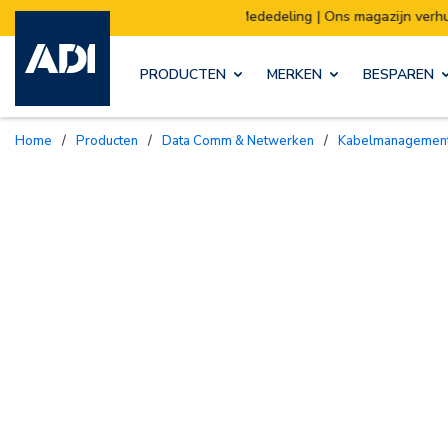
eling | Ons magazijn verhuist:
Verzendingen w
PRODUCTEN
MERKEN
BESPAREN
Home
/
Producten
/
Data Comm & Netwerken
/
Kabelmanagemen