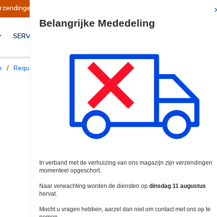
 opgeschort
Verzendingen worden op dinsdag 1
Site Search
SERVICES & OPLOSSINGEN
e
/
Request to Exit Devices