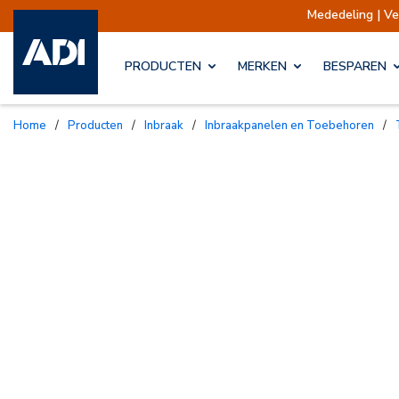
Mededeling | Verzending
PRODUCTEN
MERKEN
BESPAREN
Home
/
Producten
/
Inbraak
/
Inbraakpanelen en Toebehoren
/