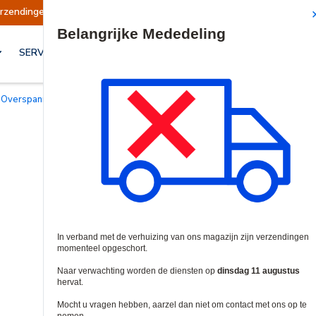
schort
Verzendingen worden op dinsdag 11 au
Site Search
SERVICES & OPLOSSINGEN
 Overspanningsbeveiligers
/
Overspanningsbeveiligingsmodules