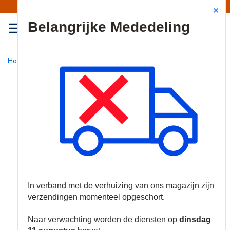
Mededeling | Verzendingen opgeschort
Site Search
{0
menu
Home
/
Nieuw