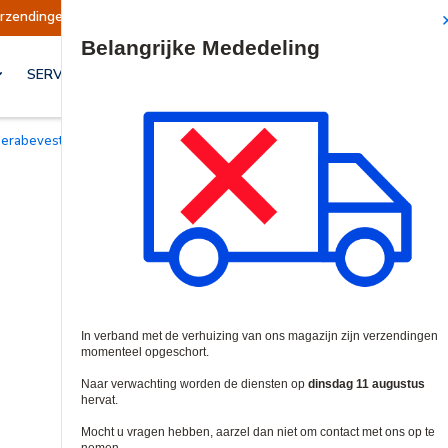
ingen opgeschort
Verzendingen worden op dins
Site Search
SERVICES & OPLOSSINGEN
merabevestigingen