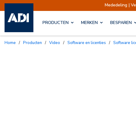
Mededeling | Verzendingen opgesc
PRODUCTEN
MERKEN
BESPAREN
Home
/
Producten
/
Video
/
Software en licenties
/
Software li