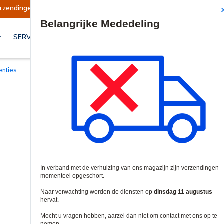
hort
Verzendingen worden op dinsdag 11 augus
Site Search
SERVICES & OPLOSSINGEN
centies