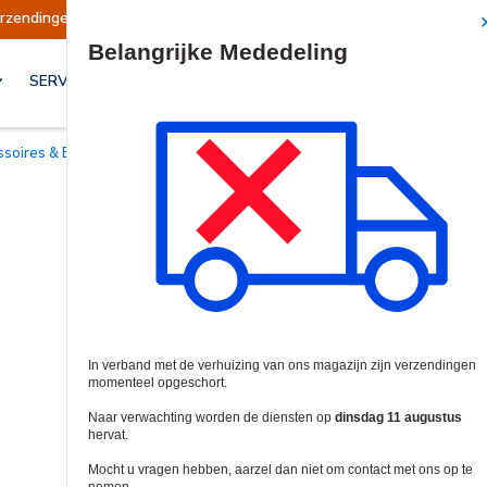
gen opgeschort
Verzendingen worden op dinsd
Site Search
SERVICES & OPLOSSINGEN
essoires & Beugels