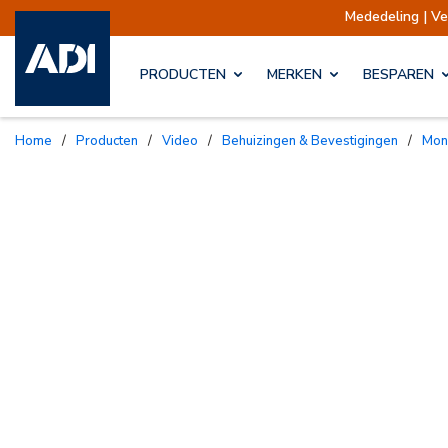
Mededeling | Verzendingen opgesch
PRODUCTEN
MERKEN
BESPAREN
Home
/
Producten
/
Video
/
Behuizingen & Bevestigingen
/
Mo