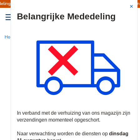
n opgeschort
Verzendingen worden op dinsdag 
Site Search
{0
menu
Home
/
Producten
/
Brand
/
Brand signalering
/
Sounders