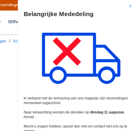
ngen opgeschort
Verzendingen worden op dinsd
Site Search
SERVICES & OPLOSSINGEN
ngen
/
Accessoires voor Rekken