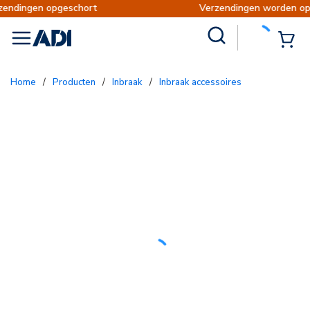
rt
Verzendingen worden op dinsdag 11 augustu
Site Search
{0
menu
Home
/
Producten
/
Inbraak
/
Inbraak accessoires