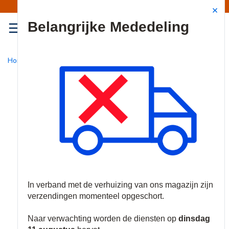
Mededeling | Verzendingen opgeschort
Site Search
{0
menu
Home
/
Nieuw