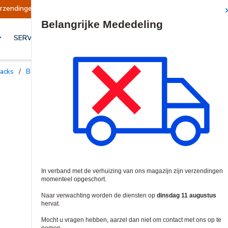
chort
Verzendingen worden op dinsdag 11 augu
Site Search
SERVICES & OPLOSSINGEN
packs
/
Batterijen en Accu's