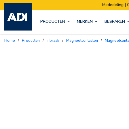
Mededeling | Ons magazijn verhuist:
PRODUCTEN
MERKEN
BESPAREN
Home
/
Producten
/
Inbraak
/
Magneetcontacten
/
Magneetcont